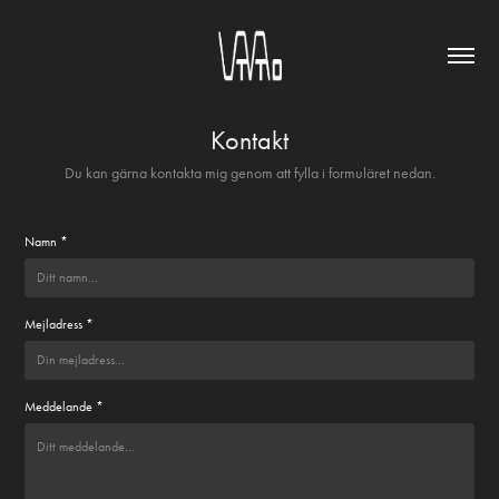
Kontakt
Du kan gärna kontakta mig genom att fylla i formuläret nedan.
Namn *
Mejladress *
Meddelande *