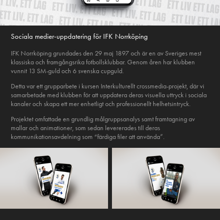
Sociala medier-uppdatering för IFK Norrköping
IFK Norrköping grundades den 29 maj 1897 och är en av Sveriges mest
klassiska och framgångsrika fotbollsklubbar. Genom åren har klubben
vunnit 13 SM-guld och 6 svenska cupguld.
Detta var ett grupparbete i kursen Interkulturellt crossmedia-projekt, där vi
samarbetade med klubben för att uppdatera deras visuella uttryck i sociala
kanaler och skapa ett mer enhetligt och professionellt helhetsintryck.
Projektet omfattade en grundlig målgruppsanalys samt framtagning av
mallar och animationer, som sedan levererades till deras
kommunikationsavdelning som “färdiga filer att använda”.